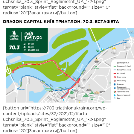
uchsnika_70.3_Sprint_Reglametnt_UA_1-2-1.png”
target=”blank” style=”flat” background=”” size=”10″
radius=”20″]Завантажити[/button]
DRAGON CAPITAL КИЇВ ТРИАТЛОН: 70.3. ЕСТАФЕТА
[button url=”https://703.triathlonukraine.org/wp-
content/uploads/sites/32/2021/12/Karta-
uchsnika_70.3_Sprint_Reglametnt_UA_1-2-1.png”
target=”blank” style=”flat” background=”” size=”10″
radius=”20″]Завантажити[/button]