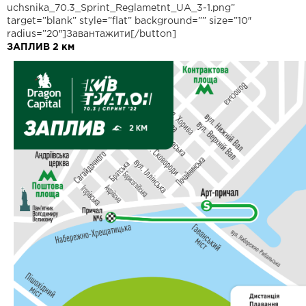
uchsnika_70.3_Sprint_Reglametnt_UA_3-1.png”
target=”blank” style=”flat” background=”” size=”10″
radius=”20″]Завантажити[/button]
ЗАПЛИВ 2 км